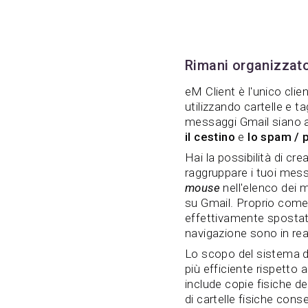
Rimani organizzat
eM Client è l'unico clie
utilizzando cartelle e t
messaggi Gmail siano ar
il cestino
e
lo spam / 
Hai la possibilità di cr
raggruppare i tuoi messa
mouse
nell'elenco dei
su Gmail. Proprio come
effettivamente spostati
navigazione sono in rea
Lo scopo del sistema di
più efficiente rispetto a
include copie fisiche d
di cartelle fisiche con