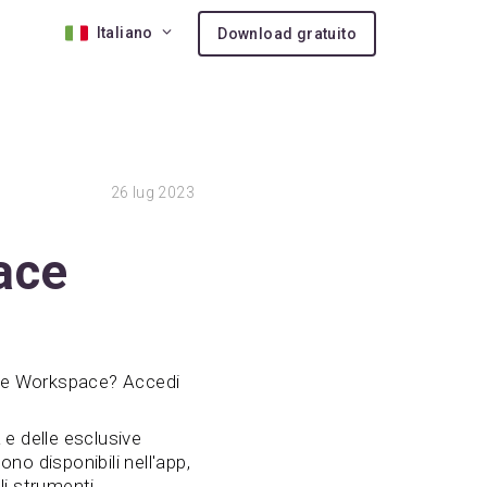
Italiano
Download gratuito
ne 10
ita
26
lug 2023
aggiuntive
to VIP
ace
on
 extra
ogle Workspace? Accedi
e delle esclusive
sono disponibili nell'app,
li strumenti