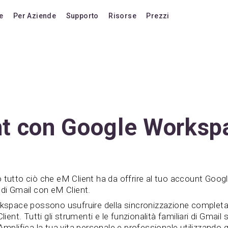
e
Per Aziende
Supporto
Risorse
Prezzi
onalità
Blog
Piani tariffari
orto
Domande frequenti
Passa alla versio
nde frequenti
Forum
Aggiornamenti a v
Tasti rapidi
Acquista licenze 
Video Tutorials
Estensione suppor
nt con Google Worksp
Documentazione
Acquista AI Add-
Compatibilità
Acquista crediti AI
Confronta con altri prodotti
o tutto ciò che eM Client ha da offrire al tuo account Go
 di Gmail con eM Client.
Vota una funzionalità
rkspace possono usufruire della sincronizzazione completa 
Cronologia delle versioni
lient. Tutti gli strumenti e le funzionalità familiari di Gmail 
Amplifica la tua vita personale e professionale utilizzando g