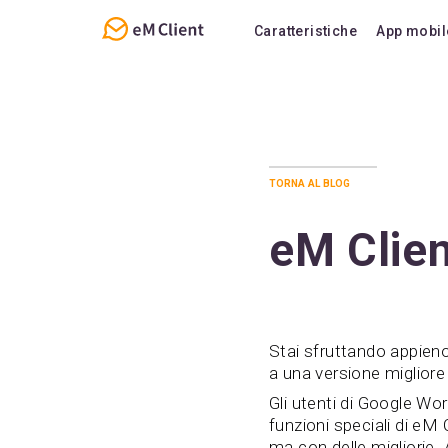
Caratteristiche
App mobil
Panoramica
Funzi
E-mail
Supp
Calendario e Attività
Doma
torna al blog
Contatti
Note
eM Clie
Chat
Stai sfruttando appien
a una versione migliore
Gli utenti di Google Wo
funzioni speciali di eM C
ma con delle migliorie. 