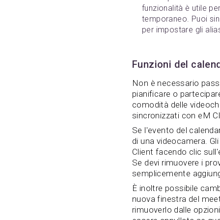
funzionalità è utile pe
temporaneo. Puoi sin
per impostare gli alia
Funzioni del calen
Non è necessario passa
pianificare o partecipa
comodità delle videochi
sincronizzati con eM Cl
Se l'evento del calendar
di una videocamera. Gl
Client facendo clic sull
Se devi rimuovere i pro
semplicemente aggiunge
È inoltre possibile camb
nuova finestra del meet
rimuoverlo dalle opzion