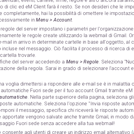
 calendari, eventi, cartelle, firme, regole e altro ancora saran
o di clic ed eM Client farà il resto. Se non desideri che le im
 completamente, hai la possibilità di omettere le impostazio
ccessivamente in
Menu > Account
.
e regole del server impostano i parametri per l'organizzazione
enamente le regole create utilizzando la webmail di Gmail. O
ail in arrivo in determinate cartelle in base all'oggetto, al 
ncluse nel messaggio. Ciò facilita il processo di ricerca di e
artella trovarle.
fiche del server accedendo a
Menu > Regole
. Seleziona "Nuo
zazione della regola. Sarai in grado di selezionare l'account e
ha voglia dimettersi a rispondere alle e-mail se è in malattia 
 automatiche Fuori sede per il tuo account Gmail tramite eM 
 automatiche
. Nella parte superiore della pagina, seleziona gl
isposte automatiche. Seleziona l'opzione "Invia risposte autom
omponi il messaggio, specifica chi riceverà le risposte auto
he apportate vengono salvate anche tramite Gmail, in modo d
aggio Fuori sede senza accedere alla tua webmail!
 consente agli utenti di creare un indirizzo email alternativo (