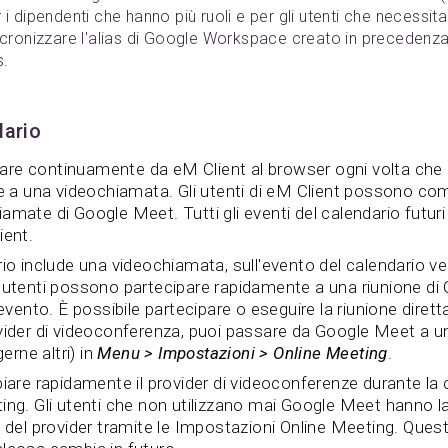
r i dipendenti che hanno più ruoli e per gli utenti che necessita
cronizzare l'alias di Google Workspace creato in precedenza
s.
dario
re continuamente da eM Client al browser ogni volta che
re a una videochiamata. Gli utenti di eM Client possono co
amate di Google Meet. Tutti gli eventi del calendario futur
ient.
io include una videochiamata, sull'evento del calendario ver
i utenti possono partecipare rapidamente a una riunione d
'evento. È possibile partecipare o eseguire la riunione dire
vider di videoconferenza, puoi passare da Google Meet a un 
rne altri) in
Menu > Impostazioni > Online Meeting
.
iare rapidamente il provider di videoconferenze durante la c
ing. Gli utenti che non utilizzano mai Google Meet hanno la 
i del provider tramite le Impostazioni Online Meeting. Que