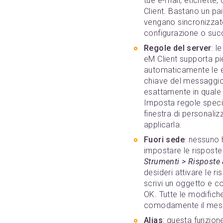
tue e-mail, etichette,
Client. Bastano un pai
vengano sincronizzate
configurazione o su
Regole del server
: l
eM Client supporta pi
automaticamente le e-m
chiave del messaggio i
esattamente in quale c
Imposta regole speci
finestra di personaliz
applicarla.
Fuori sede
: nessuno 
impostare le risposte
Strumenti > Risposte
desideri attivare le r
scrivi un oggetto e c
OK. Tutte le modific
comodamente il mess
Alias
: questa funzione