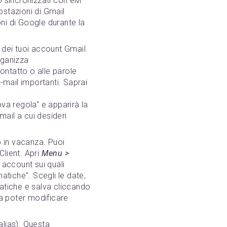
no sincronizzati con eM
postazioni di Gmail
ni di Google durante la
 dei tuoi account Gmail.
rganizza
contatto o alle parole
-mail importanti. Saprai
va regola" e apparirà la
mail a cui desideri
o in vacanza. Puoi
Client. Apri
Menu >
i account sui quali
atiche". Scegli le date,
matiche e salva cliccando
a poter modificare
alias). Questa