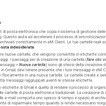
o
nt di posta elettronica che copia il sistema di gestione dell
ag. Questo aiuta ad accelerare il processo di sincronizzazio
chiviati correttamente in eM Client. Le tue cartelle reali 
posta indesiderata
.
eare nuove cartelle, che vengono convertite in etichette cor
ggi. I passaggi per la creazione di una cartella (
fare clic c
 messaggi >
Nuova cartella
) sono gli stessi della creazione 
 in Gmail, devi tenere presente che i tuoi messaggi in eM 
 fisicamente in una nuova cartella. Le cartelle create e sel
ltà messaggi raggruppati aventi le stesse etichette.
 etichette di Gmail è quello di rendere il processo di orga
lle cartelle di posta elettronica tradizionali. La creazione di
elle e-mail comporta uno spreco di tempo e spazio di arch
sente di risparmiare tempo quando si rende necessario rior