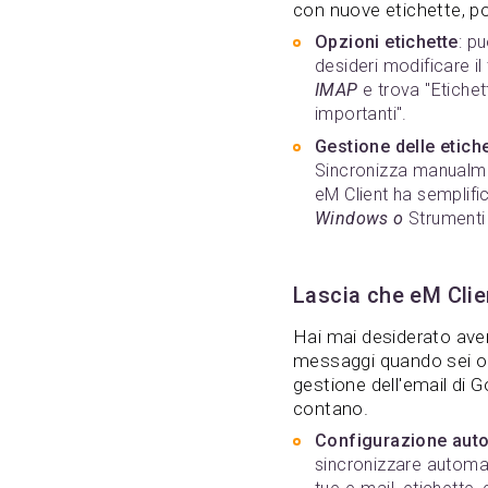
con nuove etichette, p
Opzioni etichette
: p
desideri modificare i
IMAP
e trova "Etichet
importanti".
Gestione delle etich
Sincronizza manualme
eM Client ha semplific
Windows o
Strumenti 
Lascia che eM Clien
Hai mai desiderato aver
messaggi quando sei occ
gestione dell'email di 
contano.
Configurazione autom
sincronizzare automat