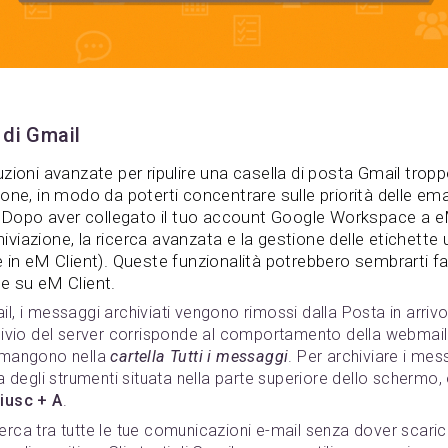
 di Gmail
zioni avanzate per ripulire una casella di posta Gmail trop
one, in modo da poterti concentrare sulle priorità delle ema
i. Dopo aver collegato il tuo account Google Workspace a e
hiviazione, la ricerca avanzata e la gestione delle etichette u
in eM Client). Queste funzionalità potrebbero sembrarti fami
e su eM Client.
ail, i messaggi archiviati vengono rimossi dalla Posta in arriv
chivio del server corrisponde al comportamento della webmail p
rimangono nella
cartella Tutti i messaggi
. Per archiviare i mess
ra degli strumenti situata nella parte superiore dello schermo, 
aiusc + A
.
cerca tra tutte le tue comunicazioni e-mail senza dover scaric