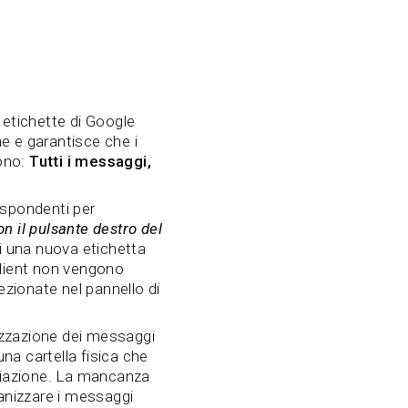
e etichette di Google
ne e garantisce che i
sono:
Tutti i messaggi,
rispondenti per
on il pulsante destro del
di una nuova etichetta
Client non vengono
ezionate nel pannello di
nizzazione dei messaggi
 una cartella fisica che
iviazione. La mancanza
ganizzare i messaggi