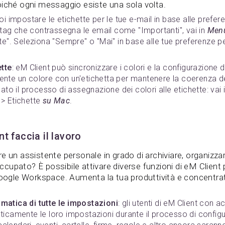
oiché ogni messaggio esiste una sola volta.
uoi impostare le etichette per le tue e-mail in base alle prefe
l tag che contrassegna le email come "Importanti", vai in
Menu
te". Seleziona "Sempre" o "Mai" in base alle tue preferenze p
ette
: eM Client può sincronizzare i colori e la configurazione d
nte un colore con un'etichetta per mantenere la coerenza d
ato il processo di assegnazione dei colori alle etichette: vai 
> Etichette
su Mac
.
t faccia il lavoro
e un assistente personale in grado di archiviare, organizzar
upato? È possibile attivare diverse funzioni di eM Client 
Google Workspace. Aumenta la tua produttività e concentrati
atica di tutte le impostazioni
: gli utenti di eM Client con
icamente le loro impostazioni durante il processo di configu