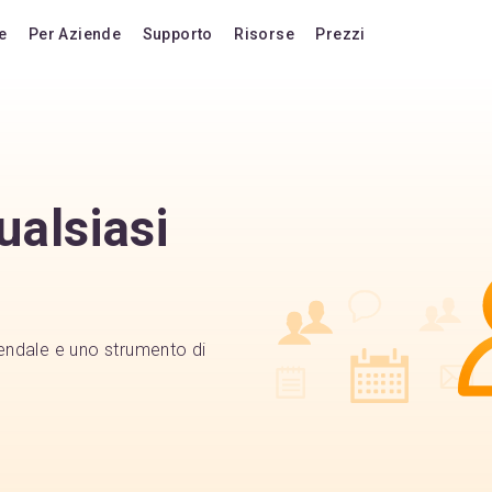
e
Per Aziende
Supporto
Risorse
Prezzi
onalità
Blog
Piani tariffari
orto
Domande frequenti
Passa alla versio
nde frequenti
Forum
Aggiornamenti a v
ualsiasi
Tasti rapidi
Acquista licenze 
Video Tutorials
Estensione suppor
Documentazione
Acquista AI Add-
Compatibilità
Acquista crediti AI
iendale e uno strumento di
Confronta con altri prodotti
Vota una funzionalità
Cronologia delle versioni