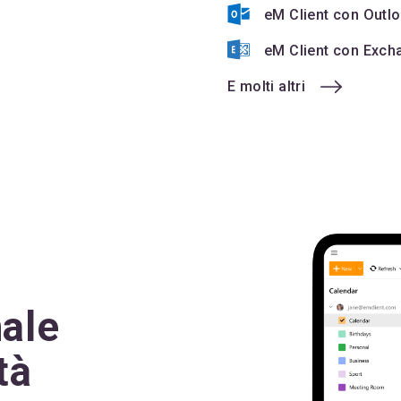
eM Client con Outl
eM Client con Exch
E molti altri
nale
tà