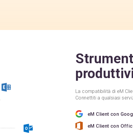
Strument
produttiv
La compatibilità di eM Clie
Connettiti a qualsiasi servi
eM Client con Goo
eM Client con Offi