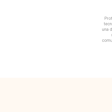
Prot
tecn
una d
comun