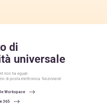
o di
ità universale
nt non ha eguali.
zio di posta elettronica: funzionerà!
gle Workspace
ce 365