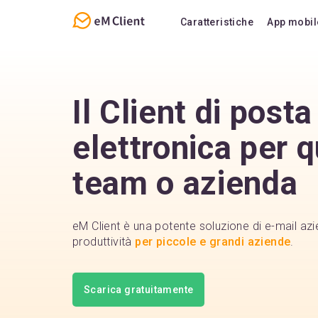
Caratteristiche
App mobil
Panoramica
Funzi
E-mail
Supp
Il Client di posta
Calendario e Attività
Doma
elettronica per q
Contatti
Note
team o azienda
Chat
eM Client è una potente soluzione di e-mail az
produttività
per piccole e grandi aziende
.
Scarica gratuitamente