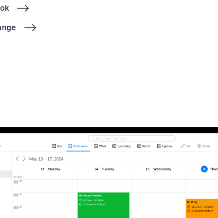
ook
ange