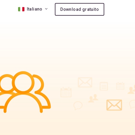
Italiano
Download gratuito
ne 10
ita
aggiuntive
to VIP
on
 extra