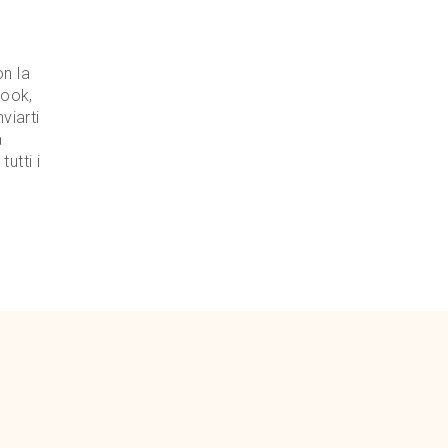
on la
book,
viarti
a
utti i