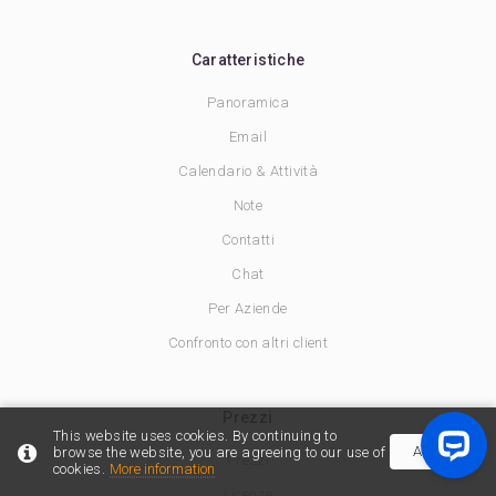
Caratteristiche
Panoramica
Email
Calendario & Attività
Note
Contatti
Chat
Per Aziende
Confronto con altri client
Prezzi
This website uses cookies. By continuing to
Accept
browse the website, you are agreeing to our use of
Prezzi
cookies.
More information
Licenze