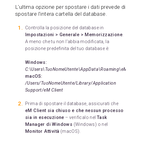
L'ultima opzione per spostare i dati prevede di
spostare l'intera cartella del database.
Controlla la posizione del database in
Impostazioni > Generale > Memorizzazione
.
A meno che tu non l'abbia modificata, la
posizione predefinita del tuo database è:
Windows:
C:\Users\TuoNomeUtente\AppData\Roaming\eM Client
macOS:
/Users/TuoNomeUtente/Library/Application
Support/eM Client
Prima di spostare il database, assicurati che
eM Client sia chiuso e che nessun processo
sia in esecuzione
– verificalo nel
Task
Manager di Windows
(Windows) o nel
Monitor Attività
(macOS).