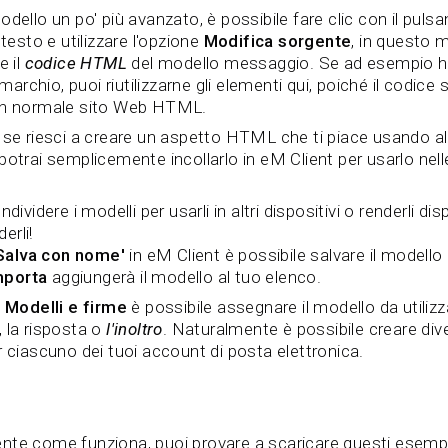
odello un po' più avanzato, è possibile fare clic con il pul
 testo e utilizzare l'opzione
Modifica sorgente
, in questo 
e il
codice HTML
del modello messaggio. Se ad esempio ha
 marchio, puoi riutilizzarne gli elementi qui, poiché il codic
 un normale sito Web HTML.
 se riesci a creare un aspetto HTML che ti piace usando al
potrai semplicemente incollarlo in eM Client per usarlo nell
ividere i modelli per usarli in altri dispositivi o renderli disp
erli!
Salva con nome'
in eM Client è possibile salvare il modello 
mporta
aggiungerà il modello al tuo elenco.
e
Modelli e firme
è possibile assegnare il modello da utiliz
 la risposta o
l'inoltro
. Naturalmente è possibile creare dive
r ciascuno dei tuoi account di posta elettronica.
te come funziona, puoi provare a scaricare questi esempi d