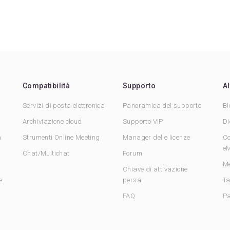
Compatibilità
Supporto
Al
Servizi di posta elettronica
Panoramica del supporto
Bl
Archiviazione cloud
Supporto VIP
Di
a
Strumenti Online Meeting
Manager delle licenze
Co
eM
Chat/Multichat
Forum
Me
Chiave di attivazione
e
persa
Ta
FAQ
Pa