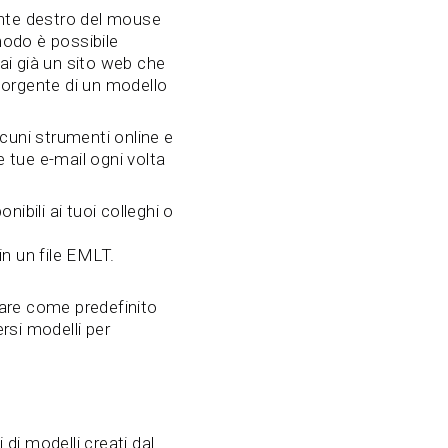
sante destro del mouse
modo è possibile
i già un sito web che
e sorgente di un modello
cuni strumenti online e
e tue e-mail ogni volta
onibili ai tuoi colleghi o
in un file EMLT.
zare come predefinito
rsi modelli per
i modelli creati dal