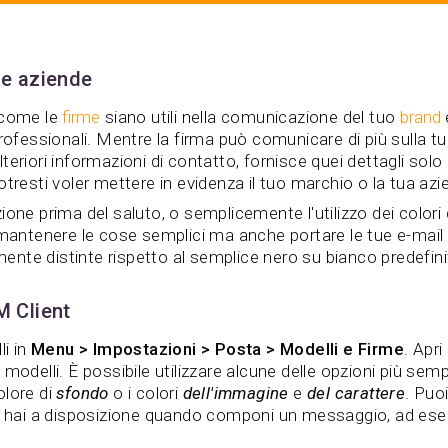
le aziende
 come le
firme
siano utili nella comunicazione del tuo
brand
professionali. Mentre la firma può comunicare di più sulla t
eriori informazioni di contatto, fornisce quei dettagli solo a
tresti voler mettere in evidenza il tuo marchio o la tua azien
ione prima del saluto, o semplicemente l'utilizzo dei colori
mantenere le cose semplici ma anche portare le tue e-mail su
nte distinte rispetto al semplice nero su bianco predefini
M Client
li in
Menu > Impostazioni > Posta > Modelli e Firme
. Apri
modelli. È possibile utilizzare alcune delle opzioni più sempl
olore di
sfondo
o i colori
dell'immagine
e
del carattere
. Puoi
he hai a disposizione quando componi un messaggio, ad e