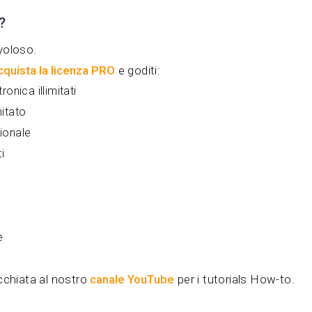
?
avoloso.
cquista la licenza PRO
e goditi:
onica illimitati
itato
ionale
i
e
cchiata al nostro
canale YouTube
per i tutorials How-to.