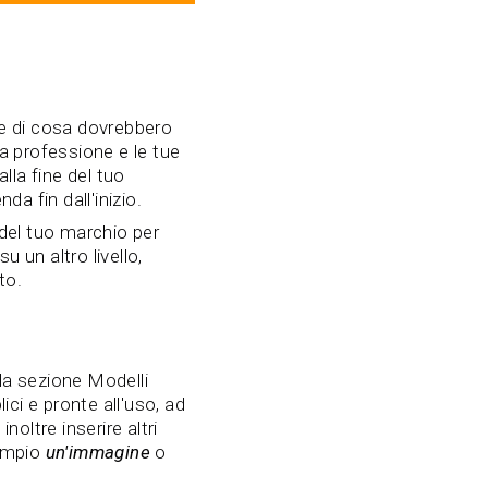
e di cosa dovrebbero
ua professione e le tue
lla fine del tuo
da fin dall'inizio.
 del tuo marchio per
 un altro livello,
to.
 la sezione Modelli
ici e pronte all'uso, ad
 inoltre inserire altri
sempio
un'immagine
o