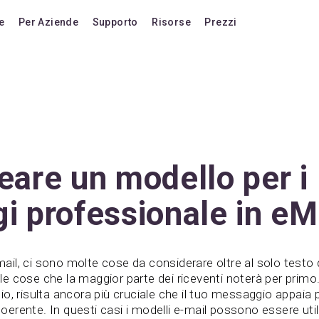
e
Per Aziende
Supporto
Risorse
Prezzi
onalità
Blog
Piani tariffari
orto
Domande frequenti
Passa alla versio
nde frequenti
Forum
Aggiornamenti a v
Tasti rapidi
Acquista licenze 
Video Tutorials
Estensione suppor
are un modello per i
Documentazione
Acquista AI Add-
 professionale in eM
Compatibilità
Acquista crediti AI
Confronta con altri prodotti
il, ci sono molte cose da considerare oltre al solo testo 
Vota una funzionalità
elle cose che la maggior parte dei riceventi noterà per primo
o, risulta ancora più cruciale che il tuo messaggio appaia 
Cronologia delle versioni
rente. In questi casi i modelli e-mail possono essere utili